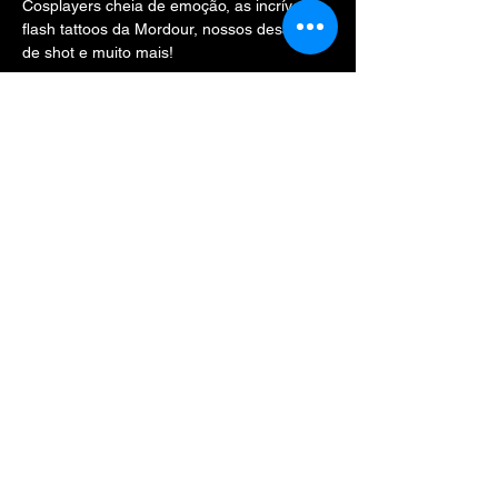
Cosplayers cheia de emoção, as incríveis 
flash tattoos da Mordour, nossos desafios 
de shot e muito mais!
E como o nosso tema já diz, o amor está 
no ar e nossa cupido estará de prontidão 
pra dar aquela forcinha pra quebrar o gelo 
com o/a @ ou mandar um recadinho 
praquela pessoa especial!
Show More
Share this event