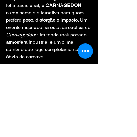
folia tradicional, o 
CARNAGEDON
surge como a alternativa para quem 
prefere 
peso, distorção e impacto
. Um 
evento inspirado na estética caótica de 
Carmageddon
, trazendo rock pesado, 
atmosfera industrial e um clima 
sombrio que foge completamente do 
óbvio do carnaval.
ATRAÇÕES
Hallted – Tributo a Evanescence
Uma apresentação intensa e 
emocional, recriando a atmosfera 
sombria, melancólica e poderosa que 
marcou gerações. Clássicos, peso e 
dramaticidade no palco.
Show More