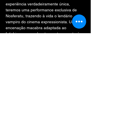
experiência verdadeiramente única, 
teremos uma performance exclusiva de 
Nosferatu, trazendo à vida o lendário 
vampiro do cinema expressionista. Uma 
encenação macabra adaptada ao 
fetichismo e envolvente que transportará 
você para o universo gótico.
Venha com seu look gótico, vampírico ou 
fetichista!
🏷 INGRESSO NO DIA: R$ 50,00
(
Garanta seu ingresso antecipado
)
Show More
Share this event