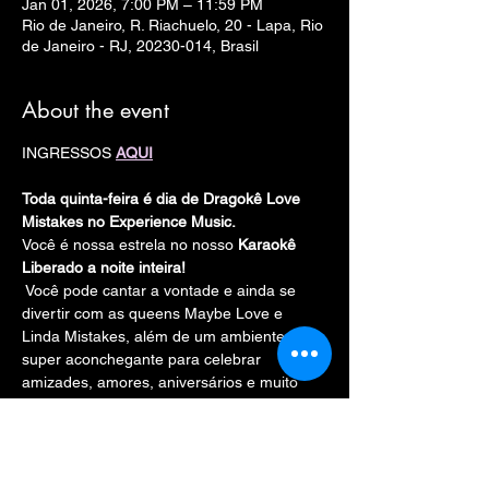
Jan 01, 2026, 7:00 PM – 11:59 PM
Rio de Janeiro, R. Riachuelo, 20 - Lapa, Rio
de Janeiro - RJ, 20230-014, Brasil
About the event
INGRESSOS 
AQUI
Toda quinta-feira é dia de Dragokê Love 
Mistakes no Experience Music.
Você é nossa estrela no nosso 
Karaokê 
Liberado a noite inteira!
 Você pode cantar a vontade e ainda se 
divertir com as queens Maybe Love e 
Linda Mistakes, além de um ambiente 
super aconchegante para celebrar 
amizades, amores, aniversários e muito 
mais!
Espaço Climatizado
Fliperama liberado