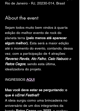
Rio de Janeiro - RJ, 20230-014, Brasil
About the event
Sejam todos muito bem vindos à quarta 
edição do melhor evento de rock do 
planeta terra 
(pelo menos até aparecer 
algum melhor).
 Esta será a maior edição 
até o momento do evento, contando, dessa 
vez, com a participação de 4 atrações: 
Reverso Revés
, 
Ato Falho
, 
Caio Nabuco
 e 
Ratos Cegos
, 
sendo esta última, 
idealizadora do projeto. 
INGRESSOS 
AQUI
Mas você deve estar se perguntando: o 
que é o
Errei Festival
?
A ideia surgiu como uma brincadeira no 
aniversário de um dos integrantes da 
banda 
Ratos Cegos
 em 
2022
, e acabou 