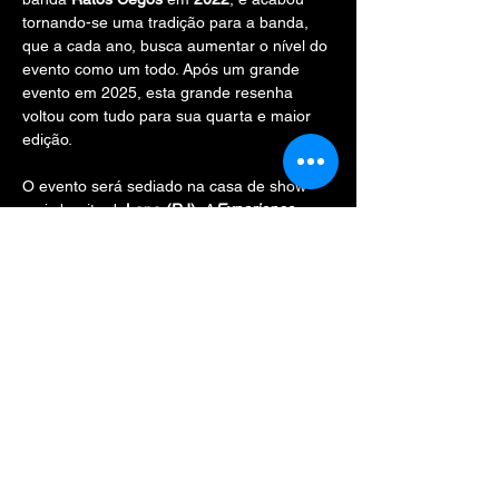
tornando-se uma tradição para a banda, 
que a cada ano, busca aumentar o nível do 
evento como um todo. Após um grande 
evento em 2025, esta grande resenha 
voltou com tudo para sua quarta e maior 
edição.
O evento será sediado na casa de show 
mais bonita da
Lapa (RJ)
, A
Experience 
Music (@experiencemusiclapa_),
com um 
ambiente muito agradável e seguro!
Atrações (além dos shows)!
Show More
RSVP