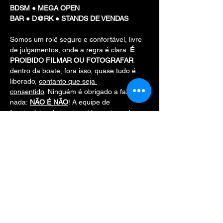
BDSM ● MEGA OPEN 
BAR ● D@RK ● STANDS DE VENDAS
Somos um rolê seguro e confortável, livre 
de julgamentos, onde a regra é clara: 
É 
PROIBIDO FILMAR OU FOTOGRAFAR
dentro da boate, fora isso, quase tudo é 
liberado, 
contanto que seja 
consentido
. Ninguém é obrigado a fazer 
nada: 
NÃO É NÃO
! A equipe de 
funcionáries da boate está acostumada 
com eventos desse gênero, portanto, 
não 
precisa ter vergonha de nada
, 
só prazer
!O 
traje é livre, mas você pode ficar como se 
sentir mais à vontade, inclusive pelado, de 
sunga, de cueca, de jock, como for. 
Chapelaria no local: R$ 10,00.
Aqui não é Las Vegas, mas o que acontece 
na FALCON, 
fica na FALCON
!
Show More