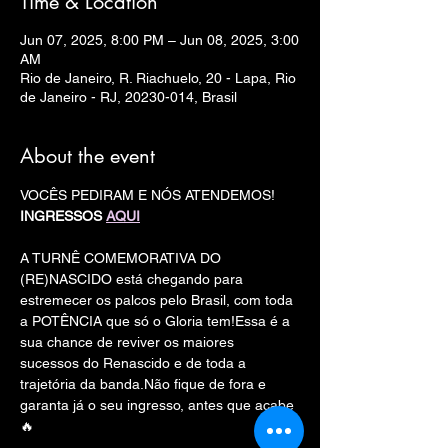
Time & Location
Jun 07, 2025, 8:00 PM – Jun 08, 2025, 3:00
AM
Rio de Janeiro, R. Riachuelo, 20 - Lapa, Rio
de Janeiro - RJ, 20230-014, Brasil
About the event
VOCÊS PEDIRAM E NÓS ATENDEMOS!
INGRESSOS 
AQUI
A TURNÊ COMEMORATIVA DO 
(RE)NASCIDO está chegando para 
estremecer os palcos pelo Brasil, com toda 
a POTÊNCIA que só o Gloria tem!Essa é a 
sua chance de reviver os maiores 
sucessos do Renascido e de toda a 
trajetória da banda.Não fique de fora e 
garanta já o seu ingresso, antes que acabe 
🔥