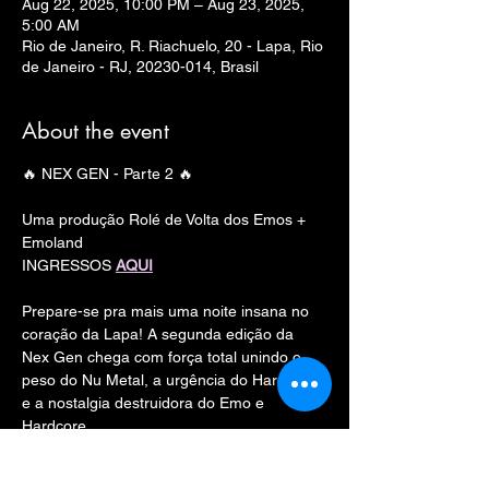
Aug 22, 2025, 10:00 PM – Aug 23, 2025,
5:00 AM
Rio de Janeiro, R. Riachuelo, 20 - Lapa, Rio
de Janeiro - RJ, 20230-014, Brasil
About the event
🔥 NEX GEN - Parte 2 🔥
Uma produção Rolé de Volta dos Emos + 
Emoland
INGRESSOS 
AQUI
Prepare-se pra mais uma noite insana no 
coração da Lapa! A segunda edição da 
Nex Gen chega com força total unindo o 
peso do Nu Metal, a urgência do Hard Trap 
e a nostalgia destruidora do Emo e 
Hardcore.
📍 Rua Riachuelo, 20 - Lapa, RJ