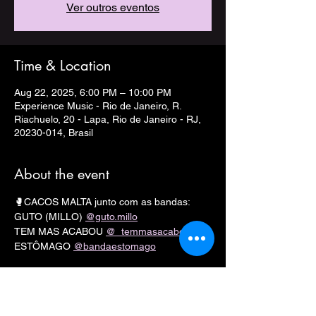
Ver outros eventos
Time & Location
Aug 22, 2025, 6:00 PM – 10:00 PM
Experience Music - Rio de Janeiro, R.
Riachuelo, 20 - Lapa, Rio de Janeiro - RJ,
20230-014, Brasil
About the event
🥊CACOS MALTA junto com as bandas:
GUTO (MILLO) 
@guto.millo
TEM MAS ACABOU 
@_temmasacabou_
ESTÔMAGO 
@bandaestomago
INGRESSOS 
AQUI
📍
@experiencemusiceventos