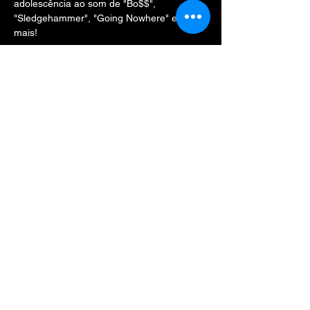
adolescência ao som de "Bo$$", 
"Sledgehammer", "Going Nowhere" e muito 
mais!
💿 LINE-UP 💿
@itsfirmino
@theonlykaila
 (BH)
Show More
Share this event