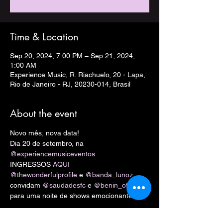
Time & Location
Sep 20, 2024, 7:00 PM – Sep 21, 2024,
1:00 AM
Experience Music, R. Riachuelo, 20 - Lapa,
Rio de Janeiro - RJ, 20230-014, Brasil
About the event
Novo mês, nova data!

Dia 20 de setembro, na 
@experiencemusiceventos
INGRESSOS 
AQUI
@thewonderfulprofile
 e 
@banda_lunoz
convidam 
@saudadesfc
 e 
@benin_oficial
para uma noite de shows emocionantes.

Ingressos na bio:
