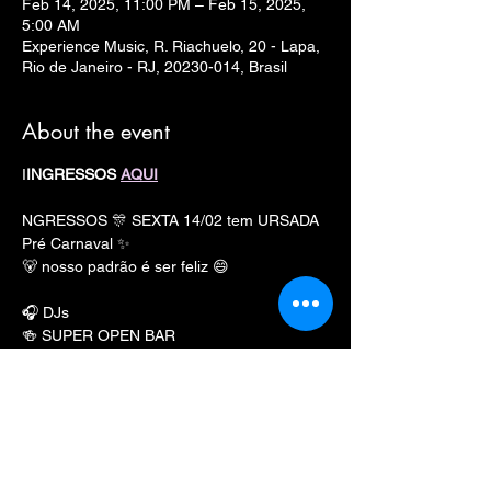
Feb 14, 2025, 11:00 PM – Feb 15, 2025,
5:00 AM
Experience Music, R. Riachuelo, 20 - Lapa,
Rio de Janeiro - RJ, 20230-014, Brasil
About the event
I
INGRESSOS 
AQUI
NGRESSOS 🎊 SEXTA 14/02 tem URSADA 
Pré Carnaval ✨
🐻 nosso padrão é ser feliz 😄
🎧 DJs
🍻 SUPER OPEN BAR
🎤 KARAOKÊ GRÁTIS
📸 COBERTURA FOTOGRÁFICA
Show More