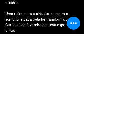
mistério.
Uma noite onde o clássico encontra o 
sombrio, e cada detalhe transforma o 
Carnaval de fevereiro em uma experiência 
única.
Prepare sua máscara. As criaturas 
despertaram.
● Pista Gótica (2º Andar):
Músicas vampiricas no piano: 
@rodrigz_julio
 🎹
Show More
Share this event