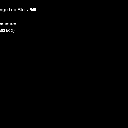
ingod no Rio! 🎉🌃
perience
tizado)