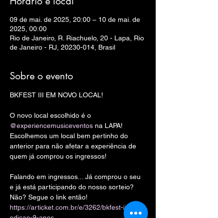
Horário e local
09 de mai. de 2025, 20:00 – 10 de mai. de
2025, 00:00
Rio de Janeiro, R. Riachuelo, 20 - Lapa, Rio
de Janeiro - RJ, 20230-014, Brasil
Sobre o evento
BKFEST III EM NOVO LOCAL!
O novo local escolhido é o 
@experiencemusiceventos
 na LAPA! 
Escolhemos um local bem pertinho do 
anterior para não afetar a experiência de 
quem já comprou os ingressos!
Falando em ingressos... Já comprou o seu 
e já está participando do nosso sorteio? 
Não? Segue o link então!
https://articket.com.br/e/3262/bkfest-iii-
edicao-9-anos