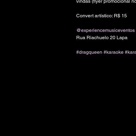
vindas (flyer promocional no
Convert artístico: R$ 15

@experiencemusiceventos
Rua Riachuelo 20 Lapa

#dragqueen
#karaoke
#kar