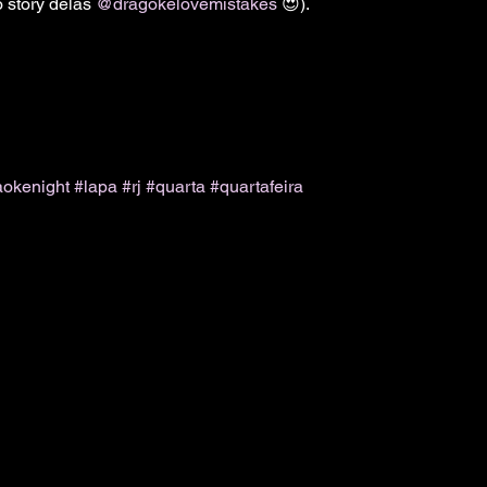
 story delas 
@dragokelovemistakes
 😍).

aokenight
#lapa
#rj
#quarta
#quartafeira