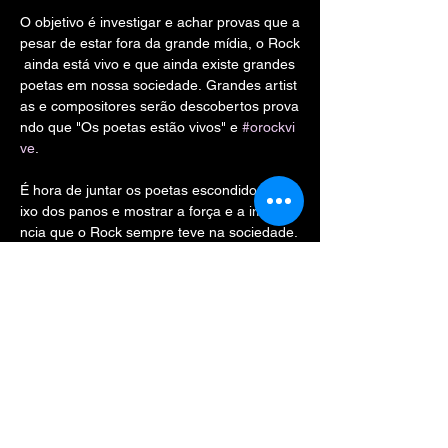
O objetivo é investigar e achar provas que a
pesar de estar fora da grande mídia, o Rock
 ainda está vivo e que ainda existe grandes 
poetas em nossa sociedade. Grandes artist
as e compositores serão descobertos prova
ndo que "Os poetas estão vivos" e 
#orockvi
ve
.
É hora de juntar os poetas escondidos deba
ixo dos panos e mostrar a força e a importâ
ncia que o Rock sempre teve na sociedade.
 Chegou o momento de construir de vez um
a cena musical forte e de qualidade.
Confira as atrações que vão rolar no palco 
do FBI esse dia..
PALCO PRINCIPAL
- CHAPAHALL