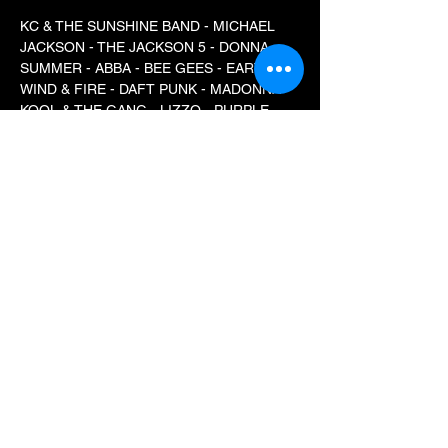
KC & THE SUNSHINE BAND - MICHAEL 
JACKSON - THE JACKSON 5 - DONNA 
SUMMER - ABBA - BEE GEES - EART, 
WIND & FIRE - DAFT PUNK - MADONNA - 
KOOL & THE GANG - LIZZO - PURPLE 
DISCO MACHINE - DISCLOSURE - 
PRINCE - DAVID BOWIE - QUEEN - JANET 
JACKSON - RICK JAMES - CHIC - 
GEORGE BENSON - CHER - PET SHOP 
BOYS - VILLAGE PEOPLE - BONEY M - 
THE GROOVE BAND - GLORIA GAYNOR…
Mostrar mais
Compartilhe esse evento