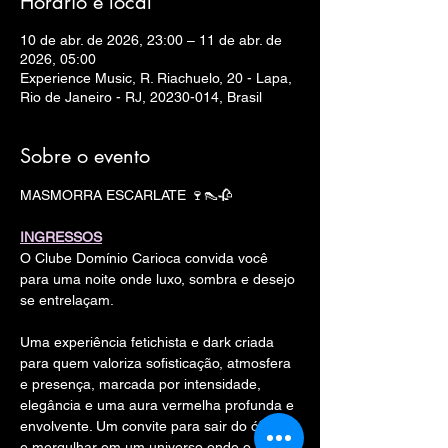
Horário e local
10 de abr. de 2026, 23:00 – 11 de abr. de
2026, 05:00
Experience Music, R. Riachuelo, 20 - Lapa,
Rio de Janeiro - RJ, 20230-014, Brasil
Sobre o evento
MASMORRA ESCARLATE 🍷👠🥀
INGRESSOS
O Clube Domínio Carioca convida você 
para uma noite onde luxo, sombra e desejo 
se entrelaçam.
Uma experiência fetichista e dark criada 
para quem valoriza sofisticação, atmosfera 
e presença, marcada por intensidade, 
elegância e uma aura vermelha profunda e 
envolvente. Um convite para sair do óbvio 
e mergulhar em um universo onde o 