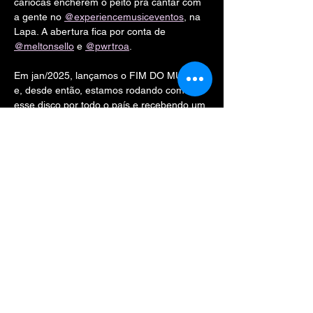
cariocas encherem o peito pra cantar com 
a gente no 
@experiencemusiceventos
, na 
Lapa. A abertura fica por conta de 
@meltonsello
 e 
@pwrtroa
.
Em jan/2025, lançamos o FIM DO MUNDO 
e, desde então, estamos rodando com 
esse disco por todo o país e recebendo um 
carinho absurdo de vcs! Ainda faltam 
alguns locais, a gente sabe e está 
trabalhando nisso, mas escrevo aqui pra já 
agradecer por essa troca, que fica tão forte 
nos shows, com vcs cantando TODAS as 
músicas no volume mais alto… e contando 
as suas histórias… e criando outras…
Mostrar mais