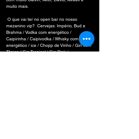
muito mais. 
 O que vai ter no open bar no nosso 
mezanino vip?  Cervejas: Império, Bud e 
Brahma / Vodka com energético / 
Caipirinha / Caipivodka / Whisky com 
energético / ice / Chopp de Vinho / Gin com 
Tônica / Gin Tropical / Gin Pink / 
Screwdriver / Cuba Libre / Daiquiri / 
Refrigerante / Água     Coloque a sua 
roupa mais verão, aproveite os picolés 
grátis ao longo da festa e vem dançar até 
de manhã conosco.
 A Festa Summer Eletr…
Mostrar mais