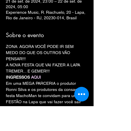
21 de set. de 2024, 23:00 – 22 de set. de
2024, 05:00
Experience Music, R. Riachuelo, 20 - Lapa,
Rio de Janeiro - RJ, 20230-014, Brasil
Sobre o evento
ZONA: AGORA VOCÊ PODE IR SEM 
MEDO DO QUE OS OUTROS VÃO 
PENSAR!!!
A NOVA FESTA QUE VAI FAZER A LAPA 
TREMER... E GEMER!!!
INGRESSOS 
AQUI
Em uma MEGA PARCERIA o produtor 
Ronni Silva e os produtores da consagrada 
festa MachoMan te convidam para um 
FESTÃO na Lapa que vai fazer você sair 
da mesmice.
Uma BALADA sem caretice, onde PODE 
TUDO - no melhor point da Lapa!
ATRAÇÕES HOTS E DJS INCRÍVEIS!!!